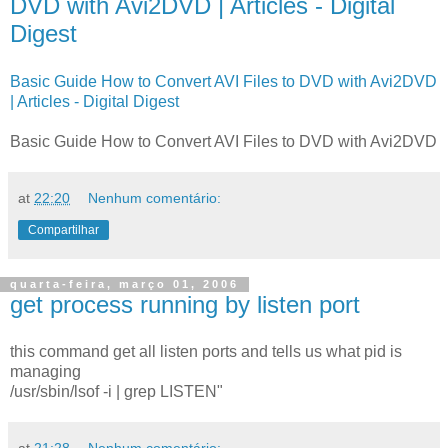
DVD with Avi2DVD | Articles - Digital
Digest
Basic Guide How to Convert AVI Files to DVD with Avi2DVD
| Articles - Digital Digest
Basic Guide How to Convert AVI Files to DVD with Avi2DVD
at
22:20
Nenhum comentário:
Compartilhar
quarta-feira, março 01, 2006
get process running by listen port
this command get all listen ports and tells us what pid is
managing
/usr/sbin/lsof -i | grep LISTEN"