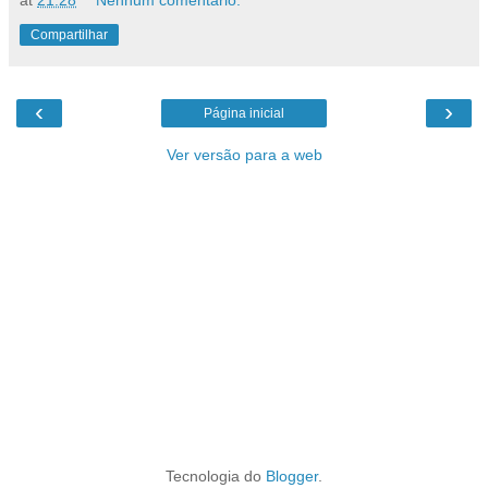
at
21:28
Nenhum comentário:
Compartilhar
‹
›
Página inicial
Ver versão para a web
Tecnologia do
Blogger
.