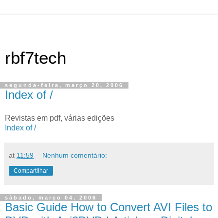
rbf7tech
segunda-feira, março 20, 2006
Index of /
Revistas em pdf, várias edições
Index of /
at
11:59
Nenhum comentário:
Compartilhar
sábado, março 04, 2006
Basic Guide How to Convert AVI Files to