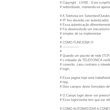
# Copyright : LIVRE - Este script/
# redistribuido, mantendo-se apena
# A Telefonia em Setembro/Outub
# IP fixo deverão ser autenticados.
# Essa autenticação diferentemen
# Foi desenvolvido um mecanismo d
# simples de se implementar.
#
# COMO FUNCIONA !!!
# -----------------
#
# Quando um pacote de rede (TCP/
# o roteador da TELEFONICA verifi
# conexão, caso contrario o rotead
# login.
# Essa pagina hoje esta trabalhand
# http.
# Dois campos deste formulário de
# O Campo login dever ser preench
# Esse login/senha tem que ser ob
# COMO AUTOMATIZAR A CONE