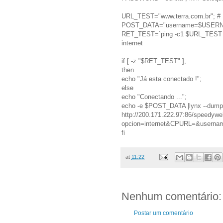
URL_TEST="www.terra.com.br"; # É n
POST_DATA="username=$USER
RET_TEST=`ping -c1 $URL_TEST |gr
internet
if [ -z "$RET_TEST" ];
then
echo "Já esta conectado !";
else
echo "Conectando ...";
echo -e $POST_DATA |lynx --dump 
http://200.171.222.97:86/speedywe
opcion=internet&CPURL=&use
fi
at
11:22
Nenhum comentário:
Postar um comentário