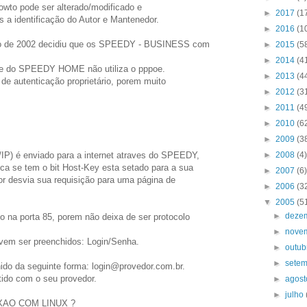
howto pode ser alterado/modificado e
►
2017
(1
s a identificação do Autor e Mantenedor.
►
2016
(1
ro de 2002 decidiu que os SPEEDY - BUSINESS com
►
2015
(5
►
2014
(4
te do SPEEDY HOME não utiliza o pppoe.
►
2013
(4
e autenticação proprietário, porem muito
►
2012
(3
►
2011
(4
►
2010
(6
►
2009
(3
IP) é enviado para a internet atraves do SPEEDY,
►
2008
(4)
ca se tem o bit Host-Key esta setado para a sua
►
2007
(6)
or desvia sua requisição para uma página de
►
2006
(3
▼
2005
(5
►
deze
o na porta 85, porem não deixa de ser protocolo
►
nove
vem ser preenchidos: Login/Senha.
►
outu
►
sete
ido da seguinte forma: login@provedor.com.br.
tido com o seu provedor.
►
agos
►
julho
XAO COM LINUX ?