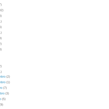
7)
02)
8)
1)
4)
1)
9)
2)
8)
2)
1)
mbro
(2)
mbro
(1)
bro
(7)
mbro
(3)
to
(5)
(9)