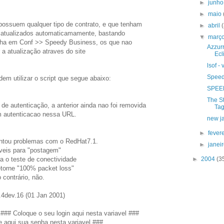
►
junh
►
maio
ossuem qualquer tipo de contrato, e que tenham
►
abril
ão atualizados automaticamamente, bastando
▼
març
enha em Conf >> Speedy Business, os que nao
Azzurr
a atualização atraves do site
Ecl
lsof -
Speedy
dem utilizar o script que segue abaixo:
SPEED
The S
 de autenticação, a anterior ainda nao foi removida
Ta
 autenticacao nessa URL.
new ja
►
fever
entou problemas com o RedHat7.1.
►
janei
áveis para "postagem"
a o teste de conectividade
►
2004
(3
etorne "100% packet loss"
 contrário, não.
.4dev.16 (01 Jan 2001)
 Coloque o seu login aqui nesta variavel ###
qui sua senha nesta variavel ###