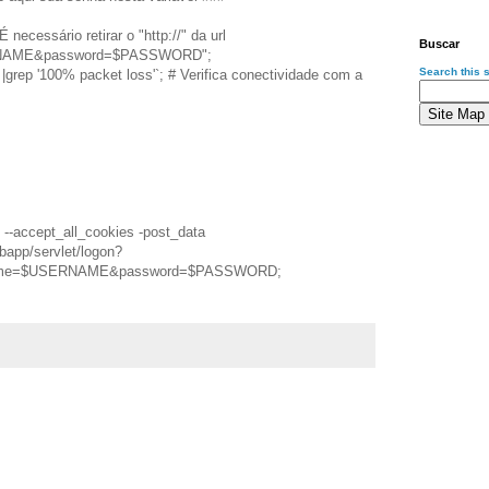
ecessário retirar o "http://" da url
Buscar
NAME&password=$PASSWORD";
Search this s
ep '100% packet loss'`; # Verifica conectividade com a
--accept_all_cookies -post_data
bapp/servlet/logon?
rname=$USERNAME&password=$PASSWORD;