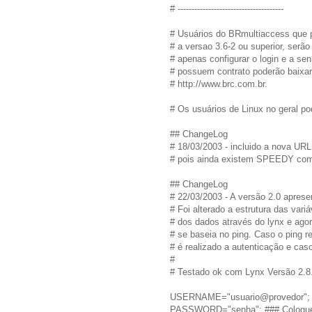
# --------------------------------------
# Usuários do BRmultiaccess que p
# a versao 3.6-2 ou superior, ser
# apenas configurar o login e a s
# possuem contrato poderão baixar 
# http://www.brc.com.br.
# Os usuários de Linux no geral po
## ChangeLog
# 18/03/2003 - incluido a nova URL
# pois ainda existem SPEEDY com
## ChangeLog
# 22/03/2003 - A versão 2.0 apres
# Foi alterado a estrutura das vari
# dos dados através do lynx e agor
# se baseia no ping. Caso o ping r
# é realizado a autenticação e caso
#
# Testado ok com Lynx Versão 2.8
USERNAME="usuario@provedor"; ###
PASSWORD="senha"; ### Coloque a