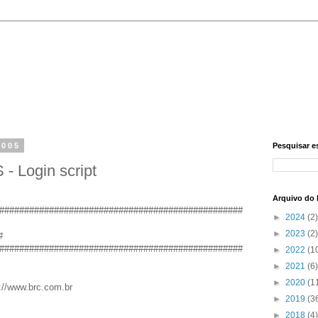
2005
Pesquisar e
Login script
Arquivo do 
#################################################
►
2024
(2)
►
2023
(2)
#
#################################################
►
2022
(1
►
2021
(6)
►
2020
(1
://www.brc.com.br
►
2019
(3
►
2018
(4)