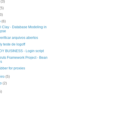
o
(3)
(5)
(3)
o
(6)
i Clay - Database Modeling in
ipse
 verificar arquivos abertos
 teste de logoff
Y BUSINESS - Login script
truts Framework Project - Bean
gs
bber for proxies
eiro
(5)
ro
(2)
5)