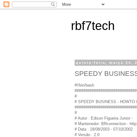
rbf7tech
quinta-feira, março 24, 
SPEEDY BUSINESS - 
#!/bin/bash
#############################
#
# SPEEDY BUSINESS - HOWTO 
#############################
#
# Autor : Edison Figueira Junior -
# Mantenedor: BRconnection - http
# Data : 18/08/2003 - 07/10/2002
# Versão : 2.0