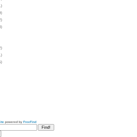
1)
9)
2)
8)
2)
1)
5)
ite
powered by
FreeFind