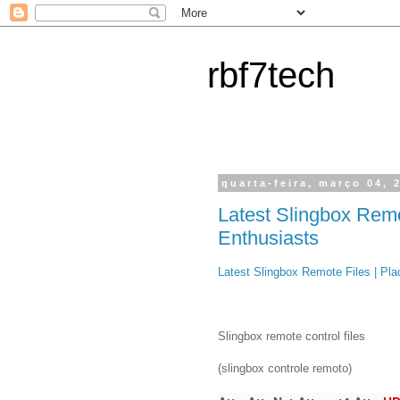
rbf7tech
quarta-feira, março 04, 
Latest Slingbox Remot
Enthusiasts
Latest Slingbox Remote Files | Pla
Slingbox remote control files
(slingbox controle remoto)