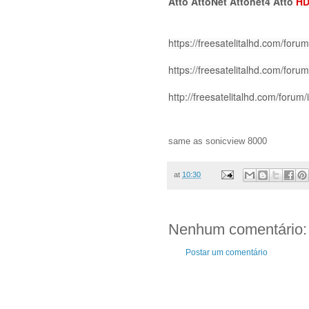
Atto AttoNet Attonet4 Atto
HD
https://freesatelitalhd.com/for
https://freesatelitalhd.com/for
http://freesatelitalhd.com/foru
same as sonicview 8000
at
10:30
Nenhum comentário:
Postar um comentário