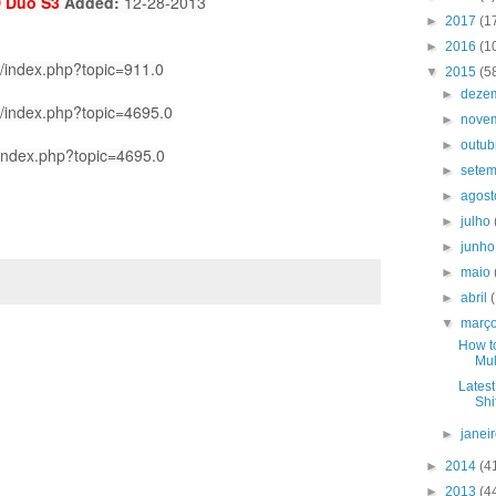
 Duo S3
Added:
12-28-2013
►
2017
(1
►
2016
(1
um/index.php?topic=911.0
▼
2015
(5
►
deze
um/index.php?topic=4695.0
►
nove
►
outu
m/index.php?topic=4695.0
►
sete
►
agos
►
julho
►
junh
►
maio
►
abril
▼
març
How t
Mul
Latest
Shi
►
janei
►
2014
(4
►
2013
(4