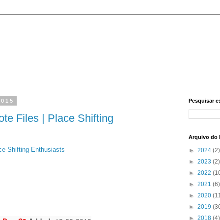
2015
Pesquisar e
e Files | Place Shifting
Arquivo do 
ce Shifting Enthusiasts
►
2024
(2)
►
2023
(2)
►
2022
(1
►
2021
(6)
►
2020
(1
►
2019
(3
►
2018
(4)