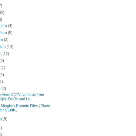
7)
02)
8)
mbro
(4)
mbro
(5)
bro
(3)
mbro
(14)
to
(12)
(9)
o
(1)
(2)
(1)
o
(2)
o view CCTV cameras from
tiple DVRs and Lo...
 Slingbox Remote Files | Place
fting Enth...
ro
(5)
1)
4)