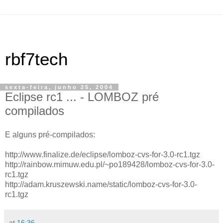
rbf7tech
sexta-feira, junho 25, 2004
Eclipse rc1 ... - LOMBOZ pré
compilados
E alguns pré-compilados:
http://www.finalize.de/eclipse/lomboz-cvs-for-3.0-rc1.tgz
http://rainbow.mimuw.edu.pl/~po189428/lomboz-cvs-for-3.0-
rc1.tgz
http://adam.kruszewski.name/static/lomboz-cvs-for-3.0-
rc1.tgz
at
16:36